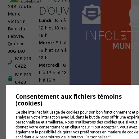
D'OUVERTURE
298, route
Marie-
Lundi
: 8 h à
Victorin
12 h et 13 h à
Baie-du-
INFOLET
16 h
Febvre,
Mardi
: 8 h à
Québec
12 h et 13 h à
J0G 1A0
16 h
819 519-
Mercredi
: 8
6422
h à 12 h et 13
819 519-
h à 16 h
6423
Jeudi
: 8 h à
municipalite@baie-
12 h et 13 h à
Consentement aux fichiers témoins
du-febvre.net
(cookies)
16 h
Vendredi
:
Ce site internet fait usage de cookies pour son bon fonctionnement et 
Fermé
analyser votre interaction avec lui, dans le but de vous offrir une expér
personnalisée et améliorée. Nous n'utiliserons des cookies que si vous
Conditions
donnez votre consentement en cliquant sur "Tout accepter". Vous avez
d'utilisation et
également la possibilité de gérer vos préférences en matière de cookie
accédant aux paramètres via le bouton "Personnaliser".
politique de