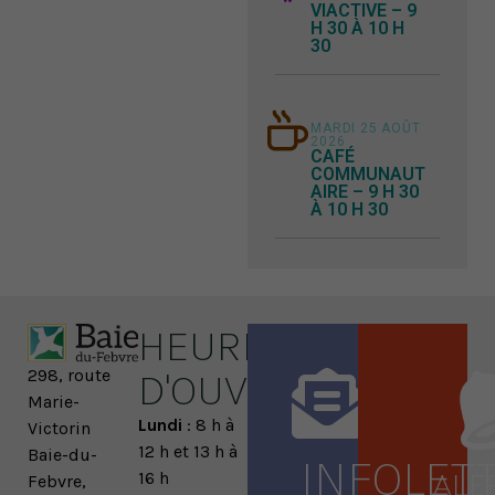
VIACTIVE – 9
H 30 À 10 H
30
MARDI 25 AOÛT
2026
CAFÉ
COMMUNAUT
AIRE – 9 H 30
À 10 H 30
HEURES
D'OUVERTURE
298, route
Marie-
Lundi
: 8 h à
Victorin
12 h et 13 h à
Baie-du-
INFOLET
16 h
Febvre,