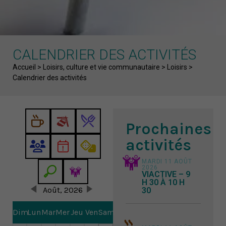
CALENDRIER DES ACTIVITÉS
Fil d'Ariane
Accueil
>
Loisirs, culture et vie communautaire
>
Loisirs
>
Calendrier des activités
Prochaines
activités
MARDI 11 AOÛT
2026
VIACTIVE – 9
H 30 À 10 H
Août, 2026
30
Dim
Lun
Mar
Mer
Jeu
Ven
Sam