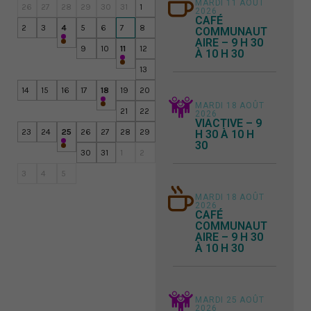
MARDI 11 AOÛT
26
27
28
29
30
31
1
2026
CAFÉ
2
3
4
5
6
7
8
COMMUNAUT
AIRE – 9 H 30
Café communautaire – 9 h 30 à 10 h 30
9
10
11
12
À 10 H 30
Café communautaire – 9 h 30 à 10 h 30
13
14
15
16
17
18
19
20
Café communautaire – 9 h 30 à 10 h 30
MARDI 18 AOÛT
21
22
2026
VIACTIVE – 9
23
24
25
26
27
28
29
H 30 À 10 H
30
Café communautaire – 9 h 30 à 10 h 30
30
31
1
2
3
4
5
MARDI 18 AOÛT
2026
CAFÉ
COMMUNAUT
AIRE – 9 H 30
À 10 H 30
MARDI 25 AOÛT
2026