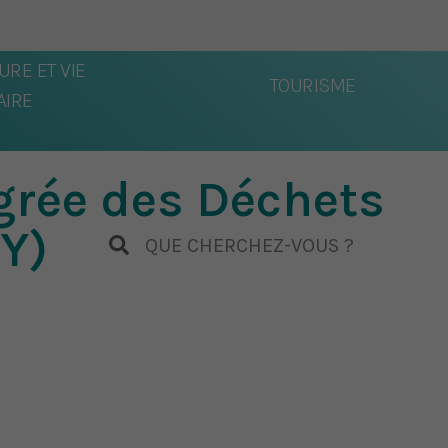
URE ET VIE
TOURISME
IRE
grée des Déchets
Y)