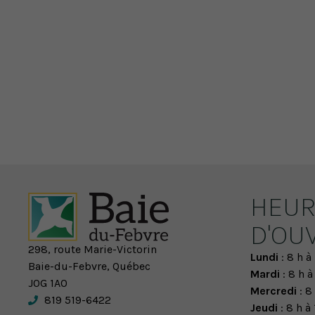
HEUR
D'OU
298, route Marie-Victorin
Lundi
: 8 h à 
Baie-du-Febvre, Québec
Mardi
: 8 h à
J0G 1A0
Mercredi
: 8 
819 519-6422
Jeudi
: 8 h à 