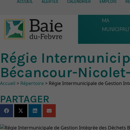
ACCUEIL
ALERTES
CALENDRIER
EMPLOIS
R
MA
MUNICIPALI
Régie Intermunicip
Bécancour-Nicolet
Fil d'Ariane
Accueil
>
Répertoire
>
Régie Intermunicipale de Gestion I
PARTAGER