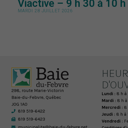
Viactive – 9 h 30 à 10 h
MARDI 28 JUILLET 2026
HEUR
D'OU
298, route Marie-Victorin
Lundi
: 8 h à 
Baie-du-Febvre, Québec
Mardi
: 8 h à
J0G 1A0
Mercredi
: 8 
819 519-6422
Jeudi
: 8 h à 
819 519-6423
Vendredi
: F
municipalite@baie-du-febvre.net
Conditions d'u