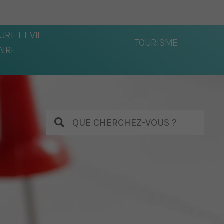
URE ET VIE
TOURISME
IRE