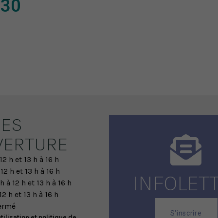
 30
ES
VERTURE
12 h et 13 h à 16 h
 12 h et 13 h à 16 h
INFOLET
h à 12 h et 13 h à 16 h
12 h et 13 h à 16 h
ermé
S'inscrire
tilisation et politique de