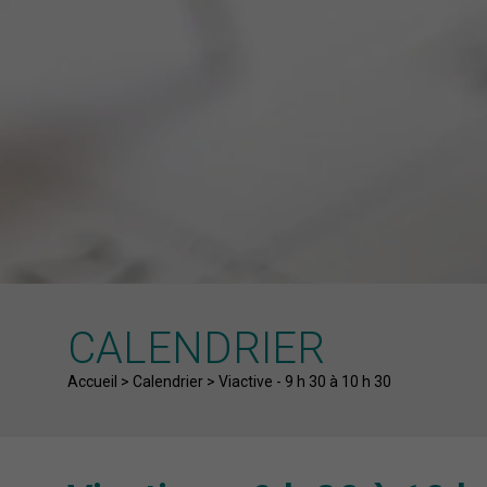
CALENDRIER
Fil d'Ariane
Accueil
>
Calendrier
>
Viactive - 9 h 30 à 10 h 30