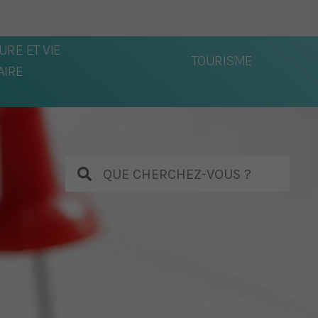
URE ET VIE
TOURISME
IRE