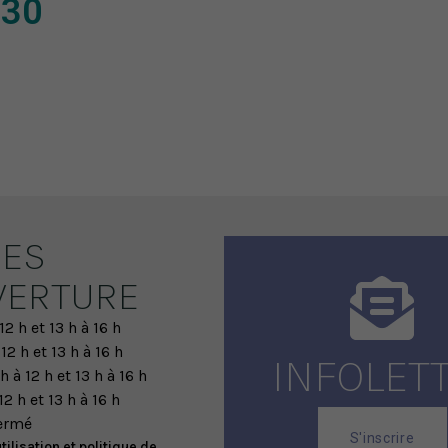
 30
ES
VERTURE
12 h et 13 h à 16 h
 12 h et 13 h à 16 h
INFOLET
h à 12 h et 13 h à 16 h
12 h et 13 h à 16 h
ermé
S'inscrire
tilisation et politique de