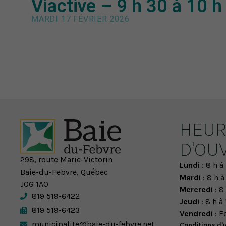
Viactive – 9 h 30 à 10 h
MARDI 17 FÉVRIER 2026
HEUR
D'OU
298, route Marie-Victorin
Lundi
: 8 h à 
Baie-du-Febvre, Québec
Mardi
: 8 h à
J0G 1A0
Mercredi
: 8 
819 519-6422
Jeudi
: 8 h à 
819 519-6423
Vendredi
: F
municipalite@baie-du-febvre.net
Conditions d'u