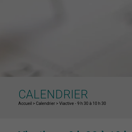
CALENDRIER
Fil d'Ariane
Accueil
>
Calendrier
>
Viactive - 9 h 30 à 10 h 30