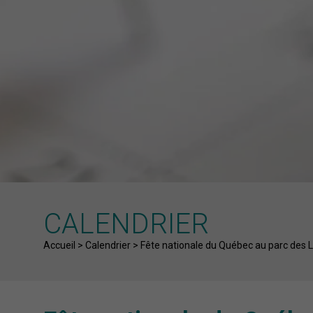
CALENDRIER
Fil d'Ariane
Accueil
>
Calendrier
>
Fête nationale du Québec au parc des L