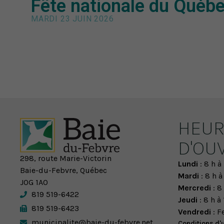
Fête nationale du Québe
MARDI 23 JUIN 2026
HEUR
D'OU
298, route Marie-Victorin
Lundi
: 8 h à 
Baie-du-Febvre, Québec
Mardi
: 8 h à
J0G 1A0
Mercredi
: 8 
819 519-6422
Jeudi
: 8 h à 
819 519-6423
Vendredi
: F
municipalite@baie-du-febvre.net
Conditions d'u