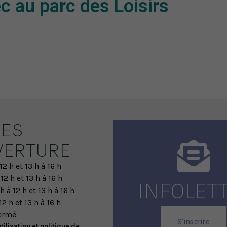
c au parc des Loisirs
ES
VERTURE
12 h et 13 h à 16 h
 12 h et 13 h à 16 h
INFOLET
h à 12 h et 13 h à 16 h
12 h et 13 h à 16 h
ermé
S'inscrire
tilisation et politique de